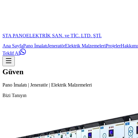
STA PANO
ELEKTRİK SAN. ve TİC. LTD. ŞTİ.
Ana Sayfa
Pano İmalatı
Jeneratör
Elektrik Malzemeleri
Projeler
Hakkımı
Teklif Al
Güvenilir Çözü
Pano İmalatı | Jeneratör | Elektrik Malzemeleri
Bizi Tanıyın